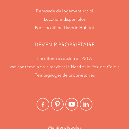
Demande de logement social
Locations disponibles
Parc locatif de Tisserin Habitat
DEVENIR PROPRIETAIRE
Location-accession en PSLA
Maison témoin à visiter dans le Nord et le Pas-de-Calais
Témoignages de propriétaires
accepter
ise
kies
 technologies similaires ont pour finalité la
statistiques de visites sur notre site (tests,
Mentions légales