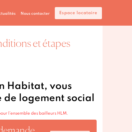
Espace locataire
tualités
Nous contacter
ditions et étapes
in Habitat, vous
 de logement social
our l’ensemble des bailleurs HLM.