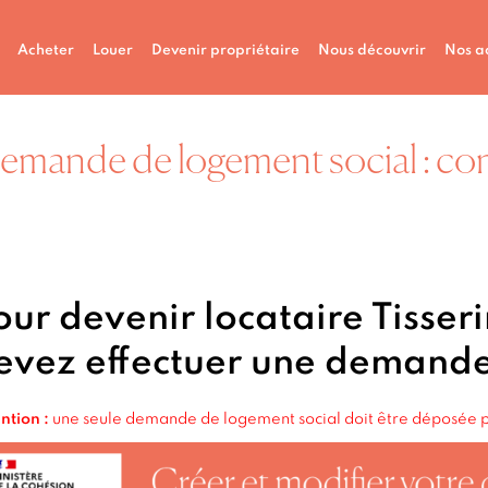
Acheter
Louer
Devenir propriétaire
Nous découvrir
Nos ac
emande de logement social : con
our devenir locataire Tisser
evez effectuer une demande
ntion :
une seule demande de logement social doit être déposée p