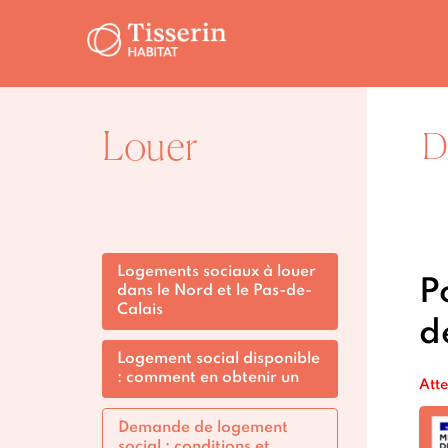
Louer
D
Logements sociaux à louer
P
dans le Nord et le Pas-de-
Calais
d
Logement social disponible
: comment en obtenir un
Atte
Demande de logement
social : conditions et