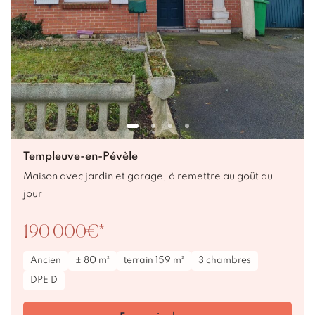
Templeuve-en-Pévèle
Maison avec jardin et garage, à remettre au goût du
jour
190 000€*
Ancien
± 80 m²
terrain 159 m²
3 chambres
DPE D