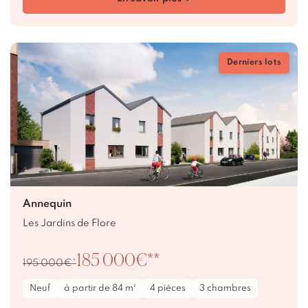
Derniers lots
Annequin
Les Jardins de Flore
185 000€**
195 000€*
Neuf
à partir de 84 m²
4 pièces
3 chambres