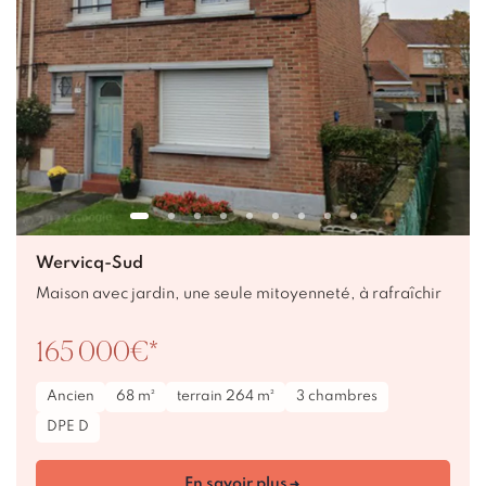
Wervicq-Sud
Maison avec jardin, une seule mitoyenneté, à rafraîchir
165 000€*
Ancien
68 m²
terrain 264 m²
3 chambres
DPE D
En savoir plus