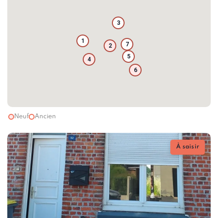
3
1
7
2
5
4
6
Neuf
Ancien
À saisir