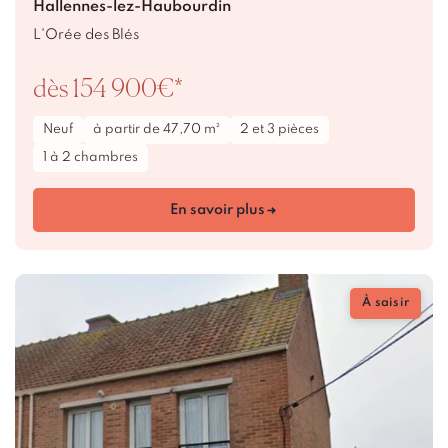
Hallennes-lez-Haubourdin
L'Orée des Blés
dès 154 900€*
Neuf
à partir de 47,70 m²
2 et 3 pièces
1 à 2 chambres
En savoir plus
À saisir