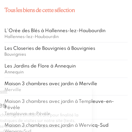
Tous les biens de cette sélection
L’Orée des Blés à Hallennes-lez-Haubourdin
Hallennes-lez-Haubourdin
Les Closeries de Bouvignies à Bouvignies
Bouvignies
Les Jardins de Flore à Annequin
Annequin
Maison 3 chambres avec jardin à Merville
Continuer sans accepter
Merville
Ce site utilise
des cookies
Maison 3 chambres avec jardin à Templeuve-en-
Pévèle
Ces cookies ou technologies similaires
Templeuve-en-Pévèle
ont pour finalité la réalisation de
statistiques de visites sur notre site (tests, mesures et
Maison 3 chambres avec jardin à Wervicq-Sud
analyse d’audience, de fréquentation, de navigation, de
Wervicq-Sud